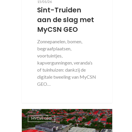
15/01/26
Sint-Truiden
aan de slag met
MyCSN GEO
Zonnepanelen, bomen,
begraafplaatsen,
voortuintjes,
kapvergunningen, veranda’s
of tuinhuizen: dankzij de
digitale tweeling van MyCSN
GEO…
MYCSN GEO