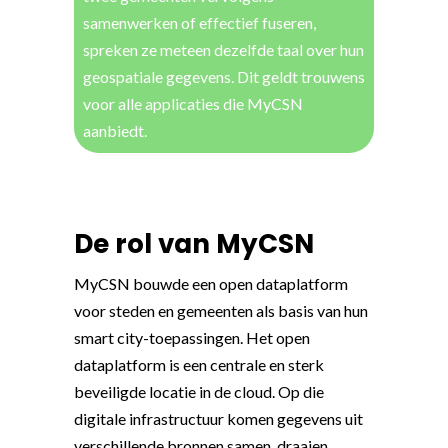
samenwerken of effectief fuseren,
spreken ze meteen dezelfde taal over hun
geospatiale gegevens. Dit geldt trouwens
voor alle applicaties die MyCSN
aanbiedt.
De rol van MyCSN
MyCSN bouwde een open dataplatform
voor steden en gemeenten als basis van hun
smart city-toepassingen. Het open
dataplatform is een centrale en sterk
beveiligde locatie in de cloud. Op die
digitale infrastructuur komen gegevens uit
verschillende bronnen samen, draaien