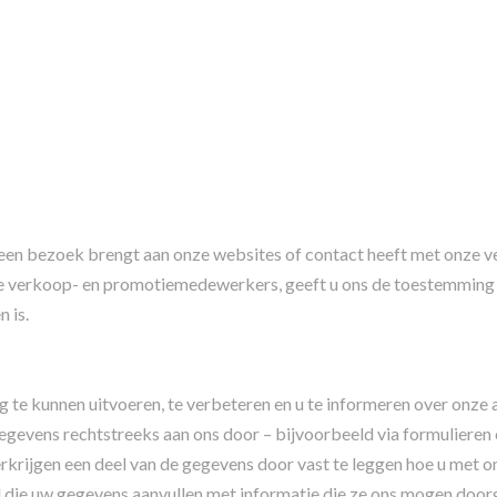
u een bezoek brengt aan onze websites of contact heeft met onz
e verkoop- en promotiemedewerkers, geeft u ons de toestemming
 is.
e kunnen uitvoeren, te verbeteren en u te informeren over onze a
egevens rechtstreeks aan ons door – bijvoorbeeld via formulieren 
erkrijgen een deel van de gegevens door vast te leggen hoe u met 
l die uw gegevens aanvullen met informatie die ze ons mogen door