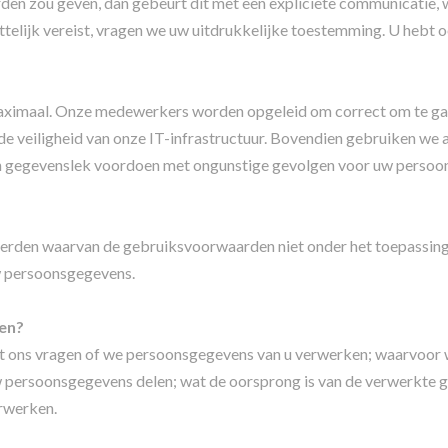
en zou geven, dan gebeurt dit met een expliciete communicatie, w
telijk vereist, vragen we uw uitdrukkelijke toestemming. U hebt o
ximaal. Onze medewerkers worden opgeleid om correct om te ga
 de veiligheid van onze IT-infrastructuur. Bovendien gebruiken we
 gegevenslek voordoen met ongunstige gevolgen voor uw persoons
derden waarvan de gebruiksvoorwaarden niet onder het toepassings
w persoonsgegevens.
ren?
unt ons vragen of we persoonsgegevens van u verwerken; waarvoor
 persoonsgegevens delen; wat de oorsprong is van de verwerkte g
rwerken.