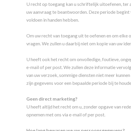
U recht op toegang kan u schriftelijk uitoefenen, 
uw aanvraag te beantwoorden. Deze periode begint t
voldoen in handen hebben.
Om uw recht van toegang uit te oefenen en om elke
vragen. We zullen u daarbij niet om kopie van uw iden
U heeft ook het recht om onvolledige, foutieve, ong
e-mail of per post. We zullen deze informatie vervol
van uw verzoek, sommige diensten niet meer kunnen a
zijn gegevens voor een bepaalde periode bij te houd
Geen direct marketing?
U heeft altijd het recht om u, zonder opgave van red
opnemen met ons via e-mail of per post.
Hoe lang bewaren we uw persoonsgegevens?