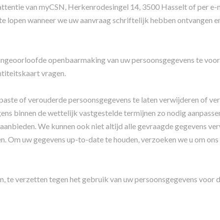
ter attentie van myCSN, Herkenrodesingel 14, 3500 Hasselt of pe
e lopen wanneer we uw aanvraag schriftelijk hebben ontvangen en 
 ongeoorloofde openbaarmaking van uw persoonsgegevens te voork
titeitskaart vragen.
epaste of verouderde persoonsgegevens te laten verwijderen of ve
gens binnen de wettelijk vastgestelde termijnen zo nodig aanpasse
anbieden. We kunnen ook niet altijd alle gevraagde gegevens ver
en. Om uw gegevens up-to-date te houden, verzoeken we u om ons e
en, te verzetten tegen het gebruik van uw persoonsgegevens voor d