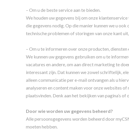
– Om u de beste service aan te bieden.
We houden uw gegevens bij om onze klantenservice t
die gegevens nodig. Op die manier kunnen we u ook c
technische problemen of storingen van onze kant ui
– Om u te informeren over onze producten, diensten e
We kunnen uw gegevens gebruiken om u te informeren
vacatures en andere, om aan direct marketing te doe
interessant zijn. Dat kunnen we zowel schriftelijk, 
alleen communicatie per e-mail ontvangen als u hier
analyseren en content maken voor onze websites of n
plaatsvinden. Denk aan het bekijken van pagina’s of 
Door wie worden uw gegevens beheerd?
Alle persoonsgegevens worden beheerd door myCSN. B
moeten hebben.