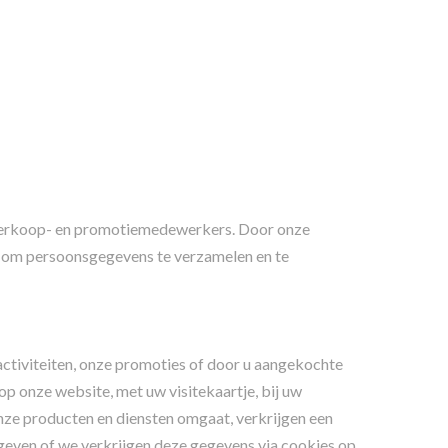
e verkoop- en promotiemedewerkers. Door onze
 om persoonsgegevens te verzamelen en te
ctiviteiten, onze promoties of door u aangekochte
op onze website, met uw visitekaartje, bij uw
onze producten en diensten omgaat, verkrijgen een
geven of we verkrijgen deze gegevens via cookies op