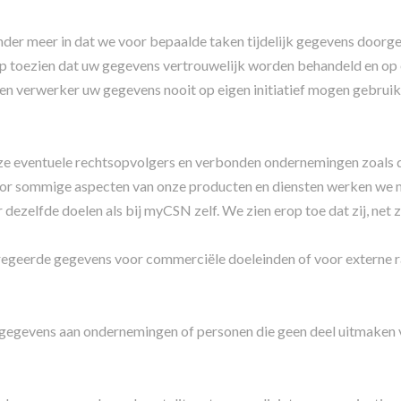
er meer in dat we voor bepaalde taken tijdelijk gegevens doorgev
d op toezien dat uw gegevens vertrouwelijk worden behandeld en op
 een verwerker uw gegevens nooit op eigen initiatief mogen gebr
 eventuele rechtsopvolgers en verbonden ondernemingen zoals do
Voor sommige aspecten van onze producten en diensten werken we 
dezelfde doelen als bij myCSN zelf. We zien erop toe dat zij, net z
geerde gegevens voor commerciële doeleinden of voor externe ra
egevens aan ondernemingen of personen die geen deel uitmaken 