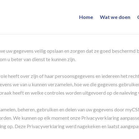
Home
Wat we doen
 we uw gegevens veilig opslaan en zorgen dat ze goed beschermd 
 u beter van dienst te kunnen zijn.
le heeft over zijn of haar persoonsgegevens en iedereen het recht h
evens we van u kunnen verzamelen, hoe we die gegevens gebruiken
raak heeft en welke controles worden uitgevoerd op de naleving v
erzamelen, beheren, gebruiken en delen van uw gegevens door myC
rden. We kunnen op elk moment onze Privacyverklaring aanpassen 
ng op. Deze Privacyverklaring werd nagekeken en laatst aangepas