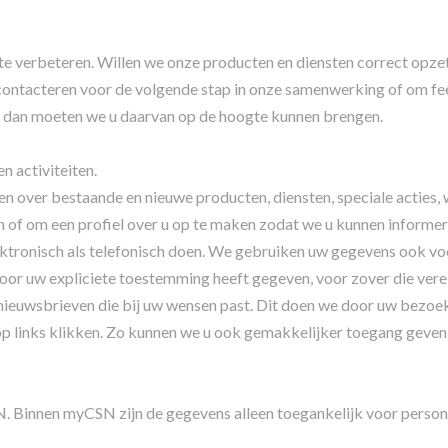
e verbeteren. Willen we onze producten en diensten correct opz
ontacteren voor de volgende stap in onze samenwerking of om fee
t, dan moeten we u daarvan op de hoogte kunnen brengen.
n activiteiten.
 over bestaande en nieuwe producten, diensten, speciale acties, 
n of om een profiel over u op te maken zodat we u kunnen informe
elektronisch als telefonisch doen. We gebruiken uw gegevens ook v
voor uw expliciete toestemming heeft gegeven, voor zover die vere
ieuwsbrieven die bij uw wensen past. Dit doen we door uw bezoeken
op links klikken. Zo kunnen we u ook gemakkelijker toegang geven 
innen myCSN zijn de gegevens alleen toegankelijk voor personen