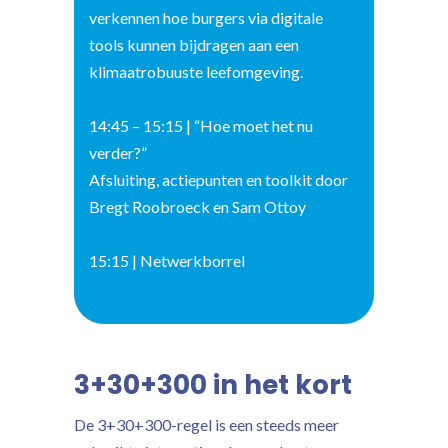
verkennen hoe burgers via digitale
tools kunnen bijdragen aan een
klimaatrobuuste leefomgeving.
14:45 – 15:15 | “Hoe moet het nu
verder?”
Afsluiting, actiepunten en toolkit door
Bregt Roobroeck en Sam Ottoy
15:15 | Netwerkborrel
3+30+300 in het kort
De 3+30+300-regel is een steeds meer