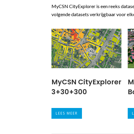
MyCSN CityExplorer is een reeks dataset
volgende datasets verkrijgbaar voor elk
MyCSN CityExplorer
M
3+30+300
B
LEES MEER