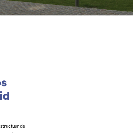
es
id
structuur de