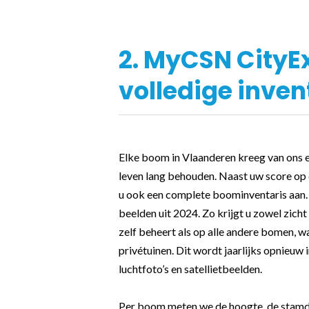
2. MyCSN CityE
volledige inven
Elke boom in Vlaanderen kreeg van ons e
leven lang behouden. Naast uw score o
u ook een complete boominventaris aan. 
beelden uit 2024. Zo krijgt u zowel zic
zelf beheert als op alle andere bomen, 
privétuinen. Dit wordt jaarlijks opnieuw 
luchtfoto’s en satellietbeelden.
Per boom meten we de hoogte, de stamdi