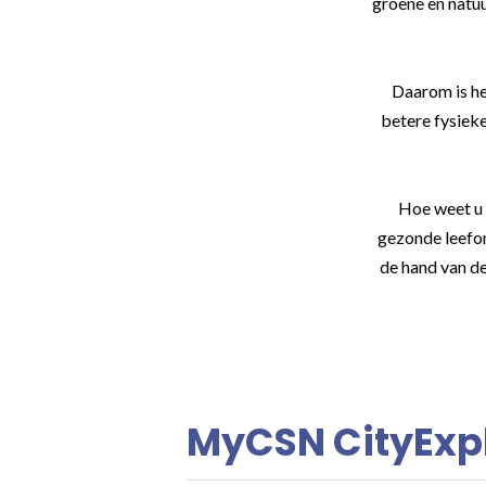
groene en natuu
Daarom is he
betere fysieke
Hoe weet u 
gezonde leefom
de hand van d
MyCSN CityExpl