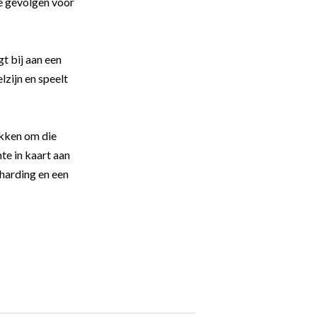
ve gevolgen voor
t bij aan een
zijn en speelt
akken om die
te in kaart aan
harding en een