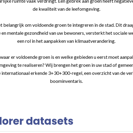
rlijke ruimte vaak verdringt. Een gebrek aan groen heeft negatie
de kwaliteit van de leefomgeving.
t belangrijk om voldoende groen te integreren in de stad. Dit draag
 en mentale gezondheid van uw bewoners, versterkt het sociale wel
een rol in het aanpakken van klimaatverandering.
waar er voldoende groen is en welke gebieden u eerst moet aanp
geving te realiseren? Wij brengen het groen in uw stad of gemeen
e internationaal erkende 3+30+300-regel, een overzicht van de ver
boominventaris.
orer datasets