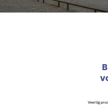
B
v
Veertig proc