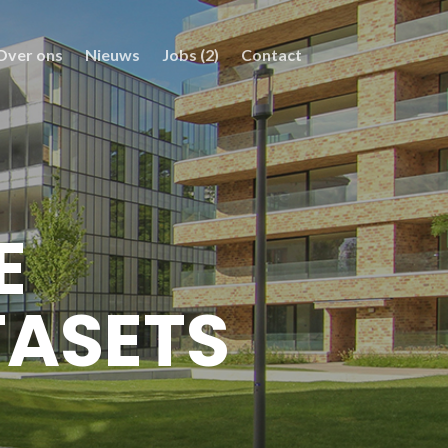
Over ons
Nieuws
Jobs (2)
Contact
E
TASETS