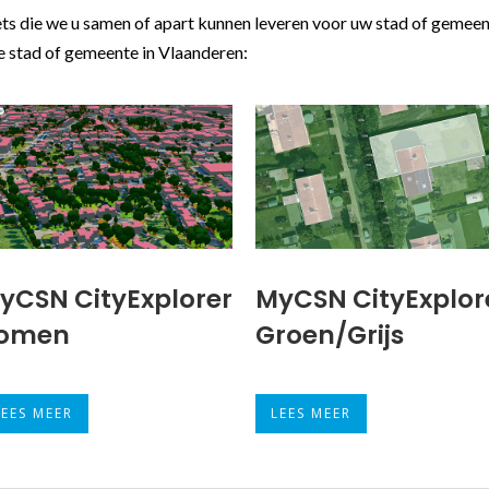
s die we u samen of apart kunnen leveren voor uw stad of gemeent
e stad of gemeente in Vlaanderen:
yCSN CityExplorer
MyCSN CityExplor
omen
Groen/Grijs
LEES MEER
LEES MEER