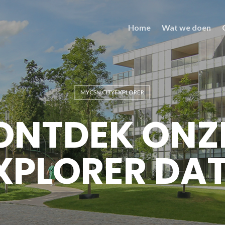
Home
Wat we doen
MYCSN CITYEXPLORER
ONTDEK ONZ
XPLORER DA