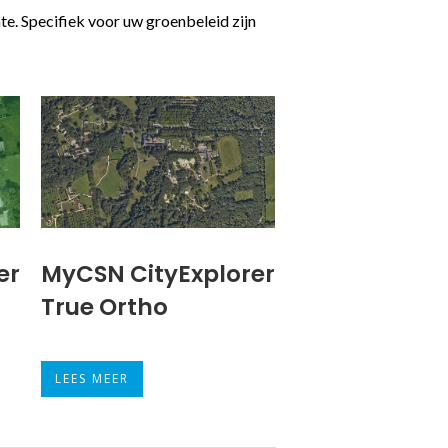
e. Specifiek voor uw groenbeleid zijn
er
MyCSN CityExplorer
True Ortho
LEES MEER