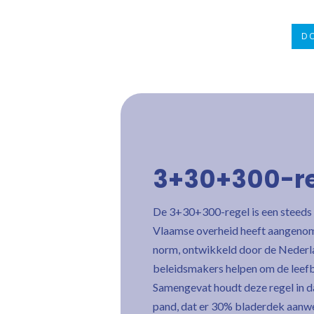
DO
3+30+300-reg
De 3+30+300-regel is een steeds 
Vlaamse overheid heeft aangenomen
norm, ontwikkeld door de Nederla
beleidsmakers helpen om de leefba
Samengevat houdt deze regel in da
pand, dat er 30% bladerdek aanwez