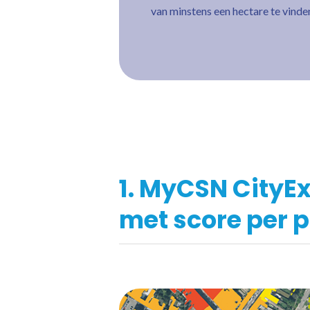
van minstens een hectare te vinde
1. MyCSN CityE
met score per 